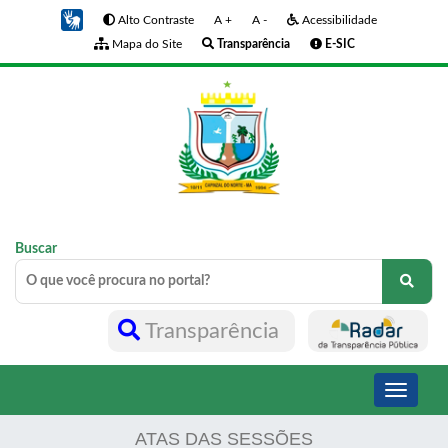
Alto Contraste
A +
A -
Acessibilidade
Mapa do Site
Transparência
E-SIC
Buscar
Transparência
Toggle
navigati
ATAS DAS SESSÕES