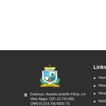
Link
Hom
Mesa
Vere
Endereço: Avenida Lindolfo Flório, s/n
Vista Alegre, CEP: 65.735-000,
Notí
CNPJ:01.014.706/0001-75.