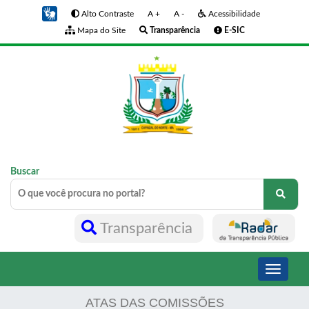
Alto Contraste
A +
A -
Acessibilidade
Mapa do Site
Transparência
E-SIC
Buscar
Transparência
Toggle
navigati
ATAS DAS COMISSÕES