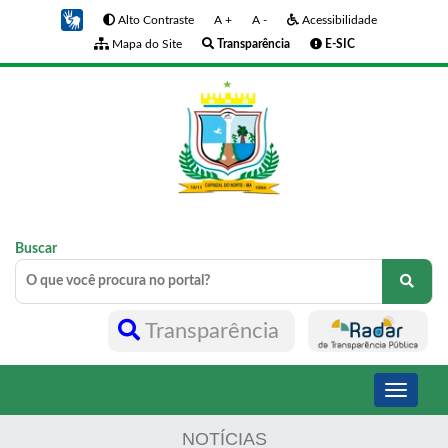
Alto Contraste
A +
A -
Acessibilidade
Mapa do Site
Transparência
E-SIC
Buscar
Transparência
Toggle
navigati
NOTÍCIAS