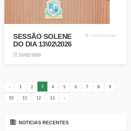
SESSÃO SOLENE
COMPARTILHAR
DO DIA 13\02\2026
13/02/2026
3
‹
1
2
4
5
6
7
8
9
10
11
12
13
›
NOTICIAS RECENTES